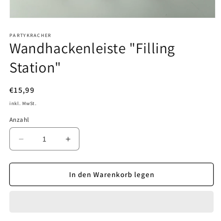
Medien
1
in
PARTYKRACHER
Wandhackenleiste "Filling
Modal
öffnen
Station"
Normaler
€15,99
Preis
inkl. MwSt.
Anzahl
Verringere
Erhöhe
die
die
Menge
Menge
für
für
In den Warenkorb legen
Wandhackenleiste
Wandhackenleiste
&quot;Filling
&quot;Filling
Station&quot;
Station&quot;