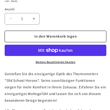
Preis
inkl. MwSt.
Anzahl
Verringere
Erhöhe
die
die
Menge
Menge
für
für
In den Warenkorb legen
Thermometer
Thermometer
&quot;Old
&quot;Old
School
School
Heroes&quot;
Heroes&quot;
Weitere Bezahlmöglichkeiten
Genießen Sie die einzigartige Optik des Thermometers
"Old School Heroes". Seine zuverlässigen Funktionen
sorgen für mehr Komfort in Ihrem Zuhause. Erfahren Sie ein
einzigartiges Wohngefühl und lassen Sie sich von diesem
besonderen Design begeistern!