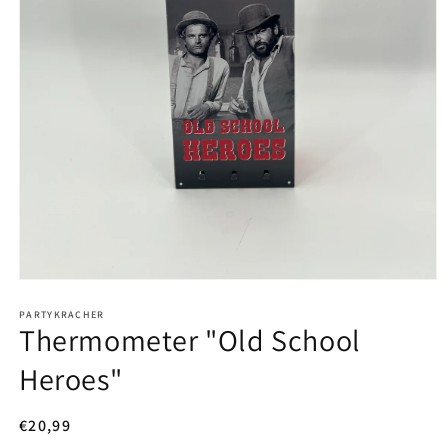
Medien
1
in
PARTYKRACHER
Thermometer "Old School
Modal
öffnen
Heroes"
Normaler
€20,99