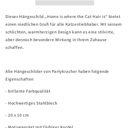
the
the
Cat
Cat
Hair
Hair
Dieses Hängeschild „Home is where the Cat Hair is“ bietet
is&quot;
is&quot;
einen niedlichen Gruß für alle Katzenliebhaber. Mit seinem
schlichten, warmherzigen Design kann es eine stilvirte,
aber dennoch besondere Wirkung in Ihrem Zuhause
schaffen.
Alle Hängeschilder von Partykracher haben folgende
Eigenschaften
- brillante Farbqualität
- Hochwertiges Stahlblech
- 20 x 10 cm
- Motivgeprägt mit färbiger Kordel