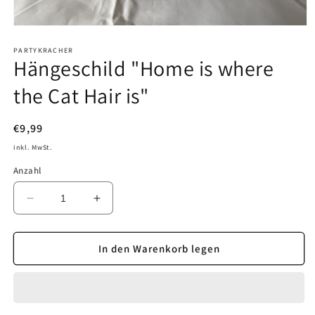
Medien
1
in
PARTYKRACHER
Hängeschild "Home is where
Modal
öffnen
the Cat Hair is"
Normaler
€9,99
Preis
inkl. MwSt.
Anzahl
Verringere
Erhöhe
die
die
Menge
Menge
für
für
In den Warenkorb legen
Hängeschild
Hängeschild
&quot;Home
&quot;Home
is
is
where
where