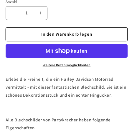
Anzahl
Verringere
Erhöhe
die
die
Menge
Menge
für
für
In den Warenkorb legen
Blechschild
Blechschild
&quot;Harley
&quot;Harley
Davidson
Davidson
Motorcycle&quot;
Motorcycle&quot;
Weitere Bezahlmöglichkeiten
Erlebe die Freiheit, die ein Harley Davidson Motorrad
vermittelt - mit dieser fantastischen Blechschild. Sie ist ein
schönes Dekorationsstück und ein echter Hingucker.
Alle Blechschilder von Partykracher haben folgende
Eigenschaften