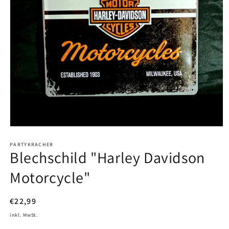
Medien
1
in
PARTYKRACHER
Blechschild "Harley Davidson
Modal
öffnen
Motorcycle"
Normaler
€22,99
Preis
inkl. MwSt.