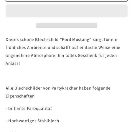
Blechschild
Blechschild
&quot;Ford
&quot;Ford
Mustang&quot;
Mustang&quot;
Dieses schöne Blechschild "Ford Mustang" sorgt für ein
fröhliches Ambiente und schafft auf einfache Weise eine
angenehme Atmosphäre. Ein tolles Geschenk für jeden
Anlass!
Alle Blechschilder von Partykracher haben folgende
Eigenschaften
- brillante Farbqualität
- Hochwertiges Stahlblech