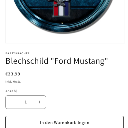
Medien
1
in
PARTYKRACHER
Blechschild "Ford Mustang"
Modal
öffnen
Normaler
€23,99
Preis
inkl. MwSt.
Anzahl
Verringere
Erhöhe
die
die
Menge
Menge
für
für
In den Warenkorb legen