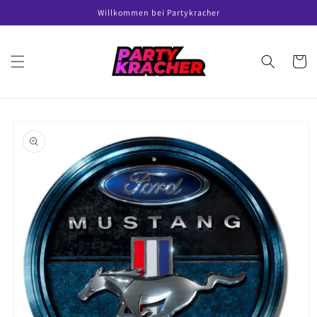
Direkt
Willkommen bei Partykracher
zum
Inhalt
Warenko
oduktinformationen
ringen