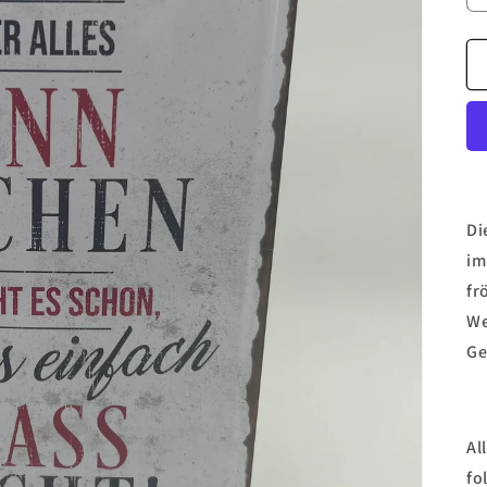
Di
im
fr
We
Ge
Al
fo