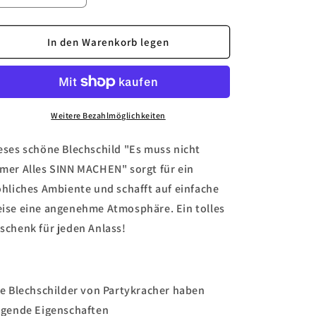
die
die
Menge
Menge
für
für
In den Warenkorb legen
Blechschild
Blechschild
&quot;Es
&quot;Es
muss
muss
nicht
nicht
immer&quot;
immer&quot;
Weitere Bezahlmöglichkeiten
eses schöne Blechschild "Es muss nicht
mer Alles SINN MACHEN" sorgt für ein
öhliches Ambiente und schafft auf einfache
ise eine angenehme Atmosphäre. Ein tolles
schenk für jeden Anlass!
le Blechschilder von Partykracher haben
lgende Eigenschaften