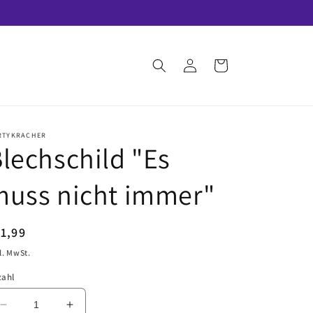
Einloggen
Warenkorb
RTYKRACHER
lechschild "Es
muss nicht immer"
ormaler
1,99
eis
l. MwSt.
zahl
Verringere
Erhöhe