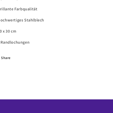
brillante Farbqualität
Hochwertiges Stahlblech
20 x 30 cm
4 Randlochungen
Share