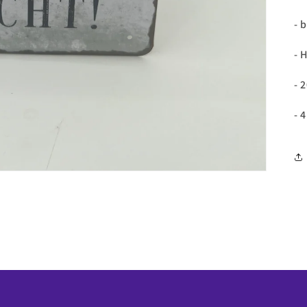
- 
- 
- 
- 