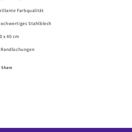
brillante Farbqualität
Hochwertiges Stahlblech
30 x 40 cm
4 Randlochungen
Share