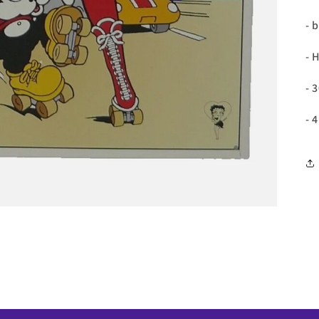
- 
- 
- 
- 