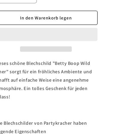
die
die
Menge
Menge
für
für
In den Warenkorb legen
Blechschild
Blechschild
&quot;Betty
&quot;Betty
Boop
Boop
Diner&quot;
Diner&quot;
eses schöne Blechschild "Betty Boop Wild
ner" sorgt für ein fröhliches Ambiente und
hafft auf einfache Weise eine angenehme
mosphäre. Ein tolles Geschenk für jeden
lass!
le Blechschilder von Partykracher haben
lgende Eigenschaften