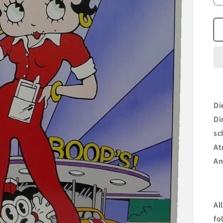
Di
Di
sc
At
An
Al
fo