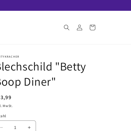
Einloggen
Warenkorb
RTYKRACHER
lechschild "Betty
Boop Diner"
ormaler
23,99
eis
l. MwSt.
zahl
Verringere
Erhöhe