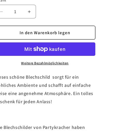
zahl
Verringere
Erhöhe
die
die
Menge
Menge
für
für
In den Warenkorb legen
Blechschild
Blechschild
&quot;Authorized
&quot;Authorized
FORD
FORD
Service&quot;
Service&quot;
Weitere Bezahlmöglichkeiten
eses schöne Blechschild sorgt für ein
öhliches Ambiente und schafft auf einfache
ise eine angenehme Atmosphäre. Ein tolles
schenk für jeden Anlass!
le Blechschilder von Partykracher haben