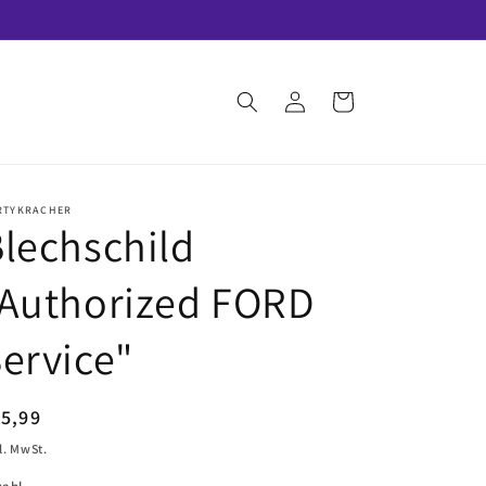
Einloggen
Warenkorb
RTYKRACHER
lechschild
"Authorized FORD
ervice"
ormaler
5,99
eis
l. MwSt.