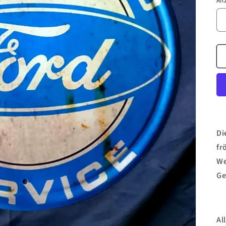
An
Di
fr
We
Ge
Al