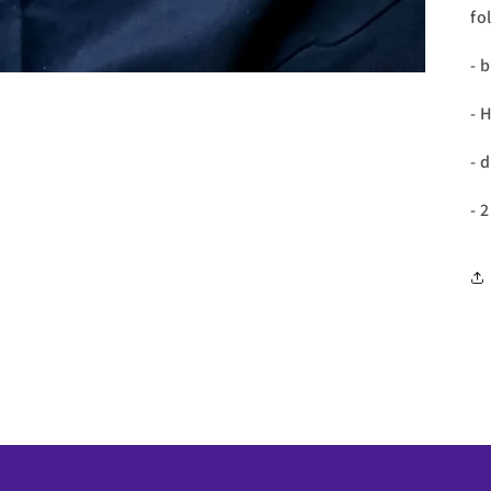
fo
- 
- 
- 
- 