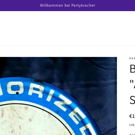
Willkommen bei Partykracher
PA
B
S
N
€1
Pr
ink