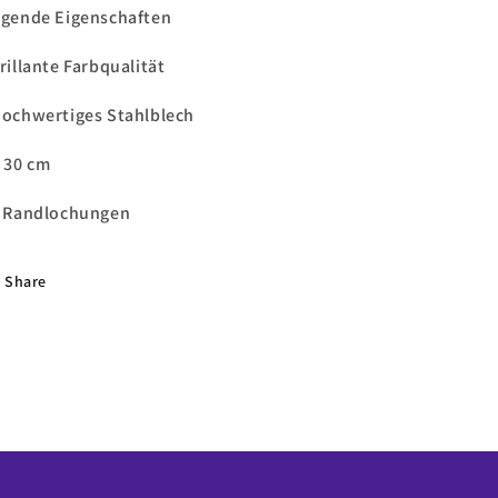
lgende Eigenschaften
brillante Farbqualität
Hochwertiges Stahlblech
d 30 cm
2 Randlochungen
Share