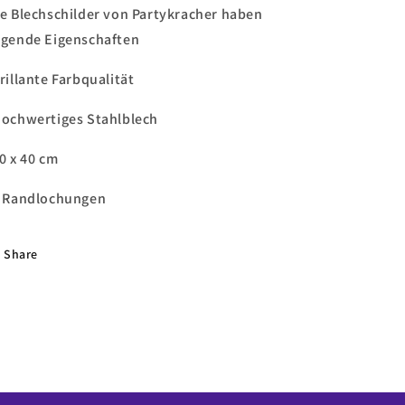
le Blechschilder von Partykracher haben
lgende Eigenschaften
brillante Farbqualität
Hochwertiges Stahlblech
30 x 40 cm
4 Randlochungen
Share