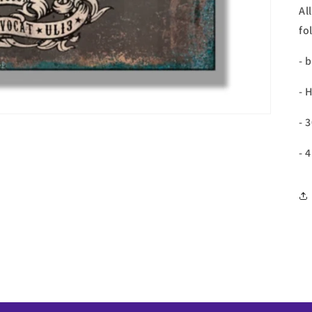
Al
fo
- 
- 
- 
- 