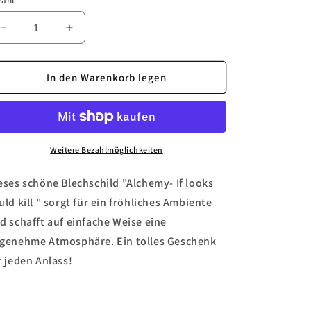
zahl
Verringere
Erhöhe
die
die
Menge
Menge
für
für
In den Warenkorb legen
Blechschild
Blechschild
&quot;Alchemy-
&quot;Alchemy-
If
If
looks
looks
could
could
Weitere Bezahlmöglichkeiten
kill&quot;
kill&quot;
eses schöne Blechschild "Alchemy- If looks
uld kill " sorgt für ein fröhliches Ambiente
d schafft auf einfache Weise eine
genehme Atmosphäre. Ein tolles Geschenk
r jeden Anlass!