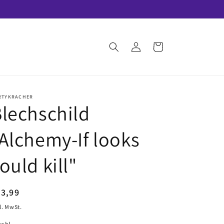
Einloggen
Warenkorb
RTYKRACHER
lechschild
Alchemy-If looks
ould kill"
ormaler
23,99
eis
l. MwSt.