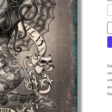
An
Di
co
un
an
fü